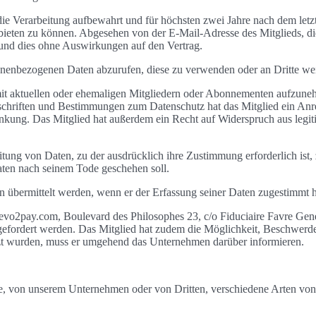
ie Verarbeitung aufbewahrt und für höchsten zwei Jahre nach dem letzte
bieten zu können. Abgesehen von der E-Mail-Adresse des Mitglieds, die
 und dies ohne Auswirkungen auf den Vertrag.
 personenbezogenen Daten abzurufen, diese zu verwenden oder an Dritte
t mit aktuellen oder ehemaligen Mitgliedern oder Abonnementen aufzun
rschriften und Bestimmungen zum Datenschutz hat das Mitglied ein An
nkung. Das Mitglied hat außerdem ein Recht auf Widerspruch aus legi
tung von Daten, zu der ausdrücklich ihre Zustimmung erforderlich ist,
en nach seinem Tode geschehen soll.
n übermittelt werden, wenn er der Erfassung seiner Daten zugestimmt h
pay.com, Boulevard des Philosophes 23, c/o Fiduciaire Favre Genèv
efordert werden. Das Mitglied hat zudem die Möglichkeit, Beschwerde 
t wurden, muss er umgehend das Unternehmen darüber informieren.
te, von unserem Unternehmen oder von Dritten, verschiedene Arten von C