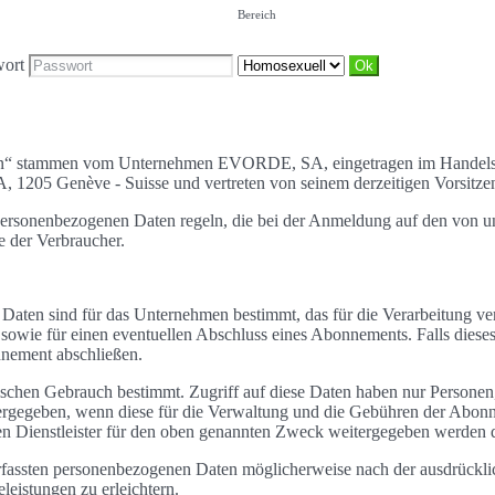
Bereich
wort
linien“ stammen vom Unternehmen EVORDE, SA, eingetragen im Handel
A, 1205 Genève - Suisse und vertreten von seinem derzeitigen Vorsitze
personenbezogenen Daten regeln, die bei der Anmeldung auf den von un
 der Verbraucher.
 Daten sind für das Unternehmen bestimmt, das für die Verarbeitung ver
n, sowie für einen eventuellen Abschluss eines Abonnements. Falls die
onnement abschließen.
ezifischen Gebrauch bestimmt. Zugriff auf diese Daten haben nur Pers
rgegeben, wenn diese für die Verwaltung und die Gebühren der Abonnem
ten Dienstleister für den oben genannten Zweck weitergegeben werden 
erfassten personenbezogenen Daten möglicherweise nach der ausdrückl
eistungen zu erleichtern.