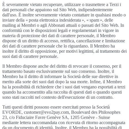
È severamente vietato recuperare, utilizzare o trasmettere a Terzi i
dati personali che appaiono sul Sito Web, indipendentemente
dall'uso. È inoltre severamente vietato contattare in qualsiasi modo o
inviare della « posta elettronica indesiderata », « spam », delle
mailing ai Membri o agli Abbonati attuali o passati del Sito Web. In
conformità con le disposizioni legali e regolamentari in vigore in
materia di protezione dei dati di carattere personale, il Membro
dispone di un diritto di accesso, rettifica, cancellazione e limitazione
dei dati di carattere personale che lo riguardano. Il Membro ha
inoltre il diritto di opposizione, per motivi legittimi, al trattamento dei
suoi dati di carattere personale.
Il Membro dispone anche del diritto di revocare il consenso, per il
trattamento basato esclusivamente sul suo consenso. Inoltre, il
Membro ha il diritto di informare la Società delle sue direttive in
merito alla sorte dei suoi dati dopo la sua morte. Infine, il Membro
ha la possibilità di richiedere che i suoi dati vengano esportati a terzi
quando ha acconsentito alla raccolta di questi dati o quando questi
sono stati raccolti nel contesto dell'esecuzione di un contratto.
Tutti questi diritti possono essere esercitati presso la Società
EVORDE, customer@evo2pay.com, Boulevard des Philosophes
23, c/o Fiduciaire Favre Genève SA, 1205 Genève - Suisse
mediante lettera raccomandata con ricevuta di ritorno accompagnata
da un documento di identità. Inoltre, il Membro ha la possibilità di